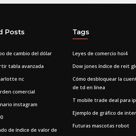
d Posts
Tags
ipo de cambio del dólar
Leyes de comercio hoi4
rtir tabla avanzada
Dow jones índice de reit gl
harlotte nc
Cómo desbloquear la cuent
de td en línea
orden comercial
T mobile trade deal para i
inario instagram
Ejemplo de gráfico de inte
00
Futuras mascotas robot
ndo de índice de valor de