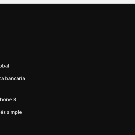
obal
a bancaria
phone 8
rés simple