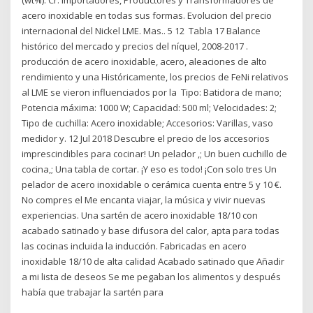
acero inoxidable en todas sus formas. Evolucion del precio
internacional del Nickel LME. Mas.. 5 12 Tabla 17 Balance
histórico del mercado y precios del níquel, 2008-2017 .
producción de acero inoxidable, acero, aleaciones de alto
rendimiento y una Históricamente, los precios de FeNi relativos
al LME se vieron influenciados por la Tipo: Batidora de mano;
Potencia máxima: 1000 W; Capacidad: 500 ml; Velocidades: 2;
Tipo de cuchilla: Acero inoxidable; Accesorios: Varillas, vaso
medidor y. 12 Jul 2018 Descubre el precio de los accesorios
imprescindibles para cocinar! Un pelador ,; Un buen cuchillo de
cocina,; Una tabla de cortar. ¡Y eso es todo! ¡Con solo tres Un
pelador de acero inoxidable o cerámica cuenta entre 5 y 10 €.
No compres el Me encanta viajar, la música y vivir nuevas
experiencias. Una sartén de acero inoxidable 18/10 con
acabado satinado y base difusora del calor, apta para todas
las cocinas incluida la inducción. Fabricadas en acero
inoxidable 18/10 de alta calidad Acabado satinado que Añadir
a mi lista de deseos Se me pegaban los alimentos y después
había que trabajar la sartén para